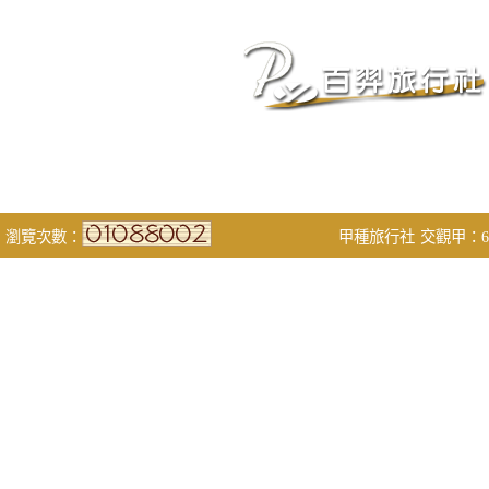
瀏覽次數：
甲種旅行社
交觀甲：68