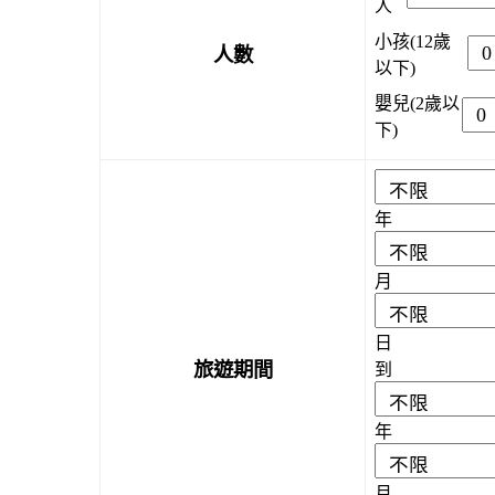
人
小孩(12歲
人數
以下)
嬰兒(2歲以
下)
年
月
日
旅遊期間
到
年
月